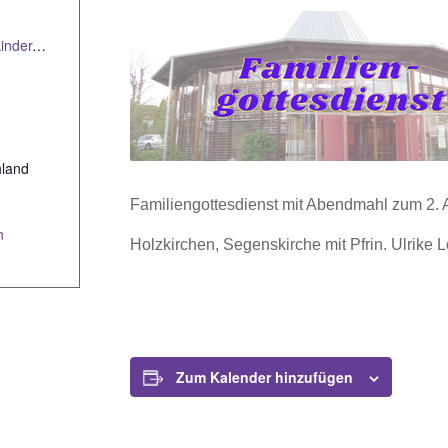
https://holzkirchen-evangelisch.de/kinder-und-familien/#tab-id-3
hland
Familiengottesdienst mit Abendmahl zum 2. 
n
Holzkirchen, Segenskirche mit Pfrin. Ulrike L
Zum Kalender hinzufügen