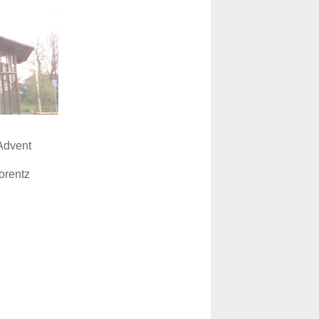
Advent
orentz