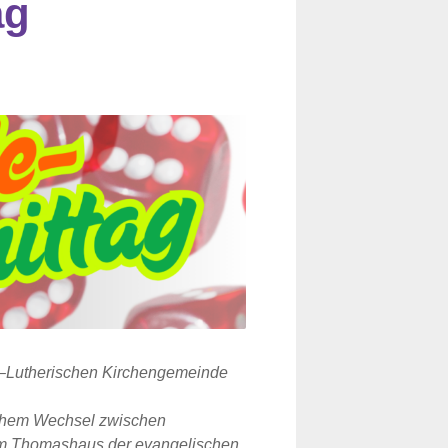
ag
h–Lutherischen Kirchengemeinde
ichem Wechsel zwischen
im Thomashaus der evangelischen